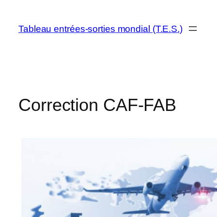
Aller
au
Tableau entrées-sorties mondial (T.E.S.)
contenu
Correction CAF-FAB