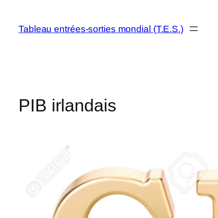
Aller
au
Tableau entrées-sorties mondial (T.E.S.)
contenu
PIB irlandais