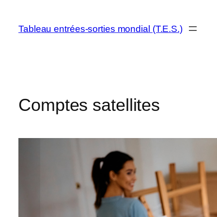
Aller
au
Tableau entrées-sorties mondial (T.E.S.)
contenu
Comptes satellites