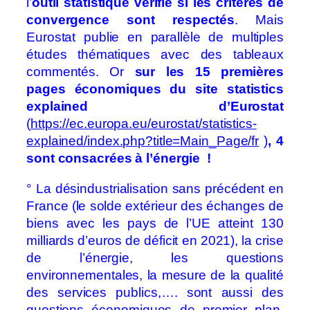
l’
outil statistique vérifie si les critères de
convergence sont respectés
.
Mais
Eurostat publie en parallèle de multiples
études thématiques avec des tableaux
commentés. Or
sur les 15 premières
pages économiques du site statistics
explained d’Eurostat
(
https://ec.europa.eu/eurostat/statistics-
explained/index.php?title=Main_Page/fr
)
, 4
sont consacrées à l’énergie
!
° La désindustrialisation sans précédent en
France (le solde extérieur des échanges de
biens avec les pays de l’UE atteint 130
milliards d’euros de déficit en 2021), la crise
de l’énergie, les questions
environnementales, la mesure de la qualité
des services publics,…. sont aussi des
questions économiques de premier plan.