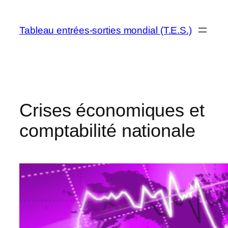
Aller
au
Tableau entrées-sorties mondial (T.E.S.)
contenu
Crises économiques et
comptabilité nationale