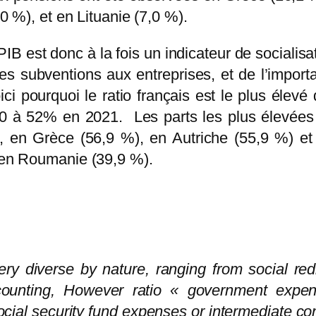
,0 %), et en Lituanie (7,0 %).
B est donc à la fois un indicateur de socialisati
es subventions aux entreprises, et de l’importa
ici pourquoi le ratio français est le plus éle
20 à 52% en 2021. Les parts les plus élevée
en Grèce (56,9 %), en Autriche (55,9 %) et en
t en Roumanie (39,9 %).
y diverse by nature, ranging from social redi
counting, However ratio « government expen
cial security fund expenses or intermediate c