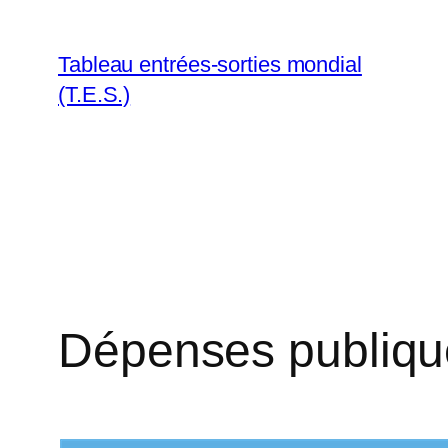
Aller
au
Tableau entrées-sorties mondial
contenu
(T.E.S.)
Dépenses publiqu