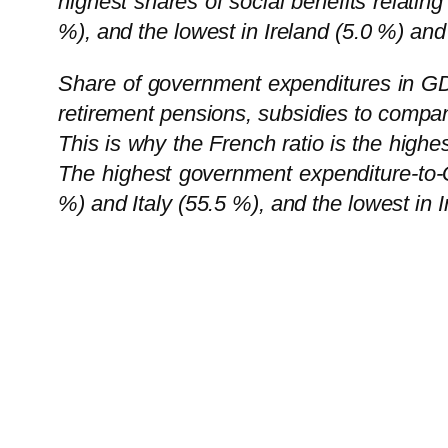
highest shares of social benefits relati
%), and the lowest in Ireland (5.0 %) and
Share of government expenditures in GDP i
retirement pensions, subsidies to compan
This is why the French ratio is the highe
The highest government expenditure-to-
%) and Italy (55.5 %), and the lowest in