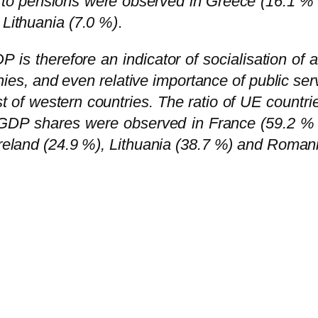
ng to pensions were observed in Greece (16.1 %
 Lithuania (7.0 %)
.
s therefore an indicator of socialisation of a 
ies, and even relative importance of public serv
st of western countries. The ratio of UE countr
GDP shares were observed in France (59.2 % i
 Ireland (24.9 %), Lithuania (38.7 %) and Roman