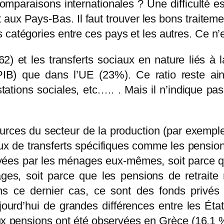
omparaisons internationales ? Une difficulté e
 aux Pays-Bas. Il faut trouver les bons trait
 catégories entre ces pays et les autres. Ce n’
2) et les transferts sociaux en nature liés 
B) que dans l’UE (23%). Ce ratio reste ainsi
tations sociales, etc….. . Mais il n’indique p
rces du secteur de la production (par exemple 
lux de transferts spécifiques comme les pension
yées par les ménages eux-mêmes, soit parce q
ges, soit parce que les pensions de retrait
ans ce dernier cas, ce sont des fonds privé
jourd’hui de grandes différences entre les Éta
ux pensions ont été observées en Grèce (16,1 %